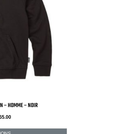
N – HOMME – NOIR
65.00
IONS