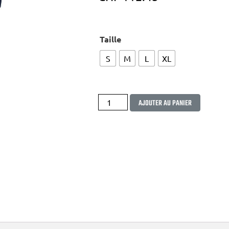
Taille
S
M
L
XL
Alterna
AJOUTER AU PANIER