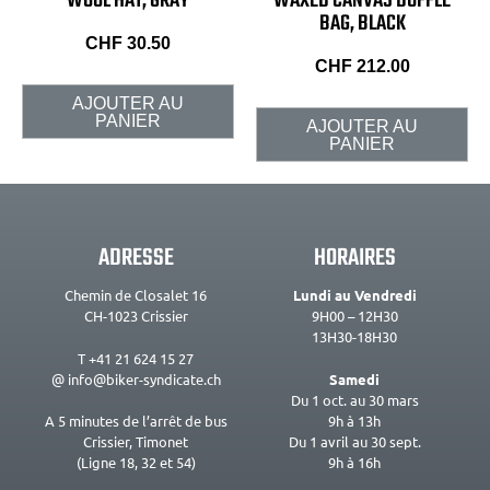
WOOL HAT, GRAY
WAXED CANVAS DUFFLE
BAG, BLACK
CHF
30.50
CHF
212.00
AJOUTER AU
PANIER
AJOUTER AU
PANIER
ADRESSE
HORAIRES
Chemin de Closalet 16
Lundi au Vendredi
CH-1023 Crissier
9H00 – 12H30
13H30-18H30
T +41 21 624 15 27
@ info@biker-syndicate.ch
Samedi
Du 1 oct. au 30 mars
9h à 13h
A 5 minutes de l’arrêt de bus
Du 1 avril au 30 sept.
Crissier, Timonet
9h à 16h
(Ligne 18, 32 et 54)